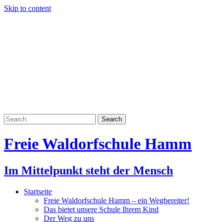
Skip to content
Freie Waldorfschule Hamm
Im Mittelpunkt steht der Mensch
Startseite
Freie Waldorfschule Hamm – ein Wegbereiter!
Das bietet unsere Schule Ihrem Kind
Der Weg zu uns
Neues
Die Waldorfpädagogik
Unterricht
Unterstufe Klasse 1-4
Mittelstufe Klasse 5 – 8
7. Klasse Forstpraktikum
8. Klasse Bootsbau
2022 – Paddeltour
Oberstufe Klasse 9 – 13
10. Klasse – Vermessungspraktikum