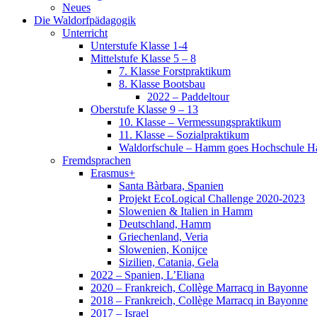
11. Klasse – Sozialpraktikum
Waldorfschule – Hamm goes Hochschule H
Fremdsprachen
Erasmus+
Santa Bàrbara, Spanien
Projekt EcoLogical Challenge 2020-2023
Slowenien & Italien in Hamm
Deutschland, Hamm
Griechenland, Veria
Slowenien, Konijce
Sizilien, Catania, Gela
2022 – Spanien, L’Eliana
2020 – Frankreich, Collège Marracq in Bayonne
2018 – Frankreich, Collège Marracq in Bayonne
2017 – Israel
2016 – Badajoz
Schüleraustausch – Brasilien
DELF – Prüfungen
Naturwissenschaft / Technik
Biologie Leistungskurs
Handwerk
Theater
2018 – In 80 Tagen um die Welt
2017 – Wir sind noch einmal davongekommen
2016 – 3 falsche Prinzen